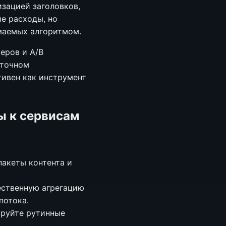
изацией заголовков,
е расходы, но
маемых алгоритмом.
еров и A/B
аточном
тивен как инструмент
ы к сервисам
пакеты контента и
ественную агрегацию
потока.
ируйте рутинные