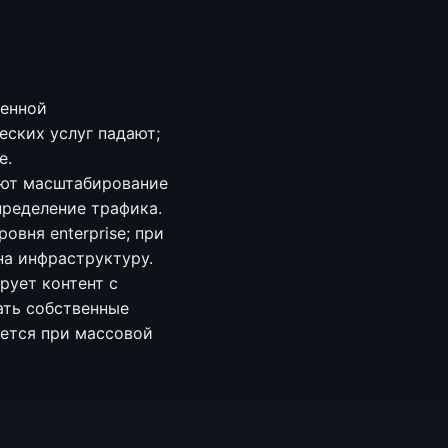
венной
еских услуг падают;
е.
ют масштабирование
пределение трафика.
овня enterprise; при
на инфраструктуру.
рует контент с
ать собственные
ается при массовой