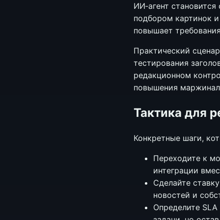
ИИ‑агент становится 
подбором картинок и
повышает требования
Практический сценари
тестирования заголов
редакционном контро
повышения маржиналь
Тактика для р
Конкретные шаги, ко
Переходите к мо
интеграции вме
Сделайте ставку
новостей и собс
Определите SLA 
задачи, но оста