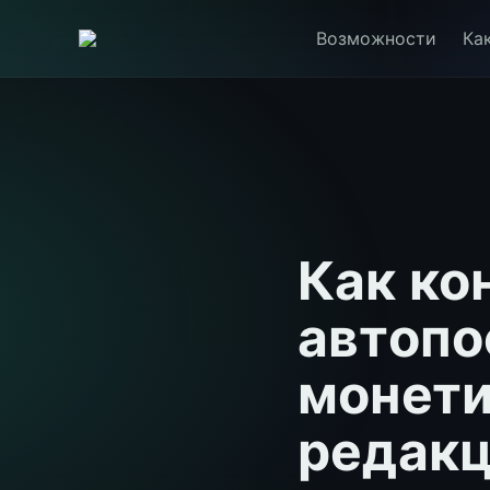
Возможности
Ка
Как ко
автопо
монети
редакц