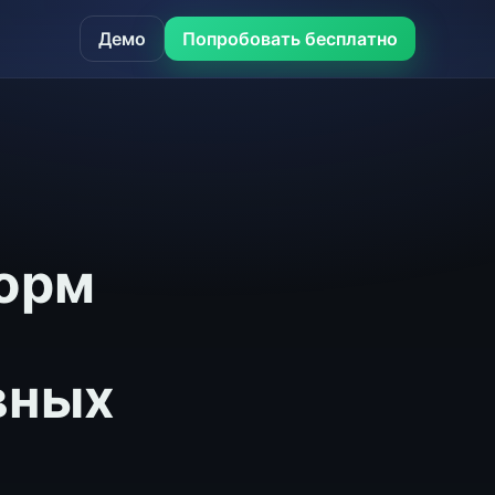
Демо
Попробовать бесплатно
форм
вных