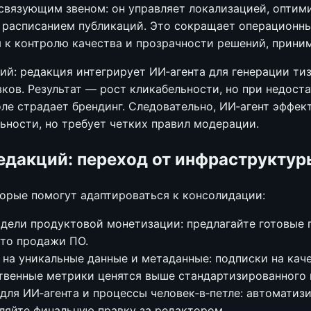
связующим звеном: он управляет локализацией, оптим
 расписанием публикаций. Это сокращает операционны
 к контролю качества и прозрачности решений, прини
й: редакция интегрирует ИИ‑агента для генерации тиз
ков. Результат — рост кликабельности, но при недост
ле страдает брендинг. Следовательно, ИИ‑агент эффек
ности, но требует четких правил модерации.
едакций: переход от инфраструктур
торые помогут адаптироваться к консолидации:
дели продуктовой монетизации: предлагайте готовые 
сто продажи ПО.
 на уникальные данные и метаданные: подписки на кач
твенные метрики ценятся выше стандартизированного 
для ИИ‑агента и процессы человек‑в‑петле: автоматиз
вляйте финальную правку за редактором.