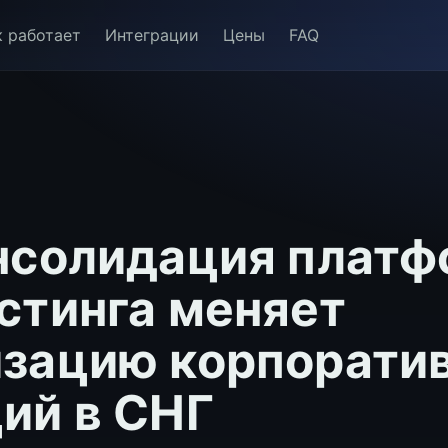
к работает
Интеграции
Цены
FAQ
нсолидация плат
стинга меняет
зацию корпорати
ий в СНГ