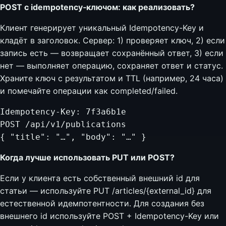
POST с idempotency‑ключом: как реализовать?
Клиент генерирует уникальный Idempotency-Key и
кладёт в заголовок. Сервер: 1) проверяет ключ, 2) если
запись есть — возвращает сохранённый ответ, 3) если
нет — выполняет операцию, сохраняет ответ и статус.
Храните ключ с результатом и TTL (например, 24 часа)
и помечайте операции как completed/failed.
Idempotency-Key: 7f3a6b1e

POST /api/v1/publications

{ "title": "…", "body": "…" }
Когда лучше использовать PUT или POST?
Если у клиента есть собственный внешний id для
статьи — используйте PUT /articles/{external_id} для
естественной идемпотентности. Для создания без
внешнего id используйте POST + Idempotency-Key или