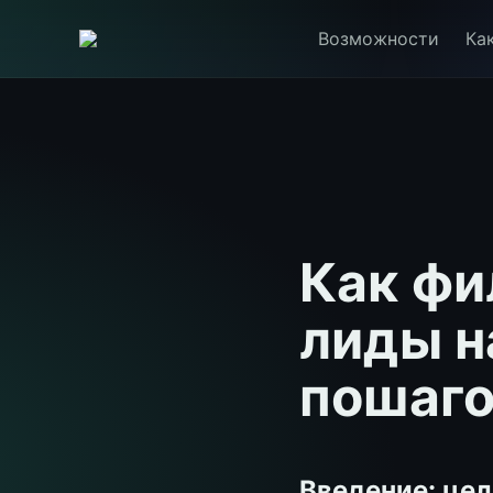
Возможности
Ка
Как фи
лиды н
пошаго
Введение: цел