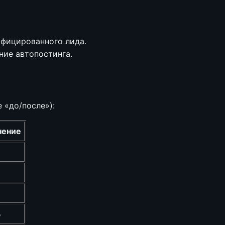
ифицированного лида.
ние автопостинга.
 «до/после»):
нение
%