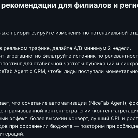
 рекомендации для филиалов и рег
ных: приоритезируйте изменения по потенциальной отд
в реальном трафике, делайте A/B минимум 2 недели.
нт‑агрегацию, но фильтруйте источник по релевантност
опостинг для стабильной частоты публикаций и синхр
ceTab Agent с CRM, чтобы лиды поступали моментально
ает, что сочетание автоматизации (NiceTab Agent), фок
ентрализованной контент‑стратегии (контент‑агрегаци
ый эффект: более высокий конверт, лучший CPL и рост
дов при сохранении бюджета — повторим при соблюд
итераций.