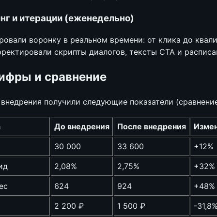
нг и итерации (еженедельно)
ровали воронку в реальном времени: от клика до квал
рректировали скрипты диалогов, тексты CTA и расписа
цифры и сравнение
 внедрения получили следующие показатели (сравнение
а
До внедрения
После внедрения
Изме
30 000
33 600
+12%
ид
2,08%
2,75%
+32%
ес
624
924
+48%
2 200 ₽
1 500 ₽
-31,8