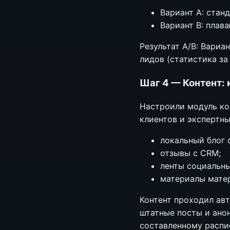
Вариант A: стан
Вариант B: плав
Результат A/B: Вари
лидов (статистика за 
Шаг 4 — Контент: 
Настроили модуль ко
клиентов и экспертны
локальный блог 
отзывы с CRM;
ленты социальны
материалы матер
Контент проходил ав
штатные посты и анон
составленному распи