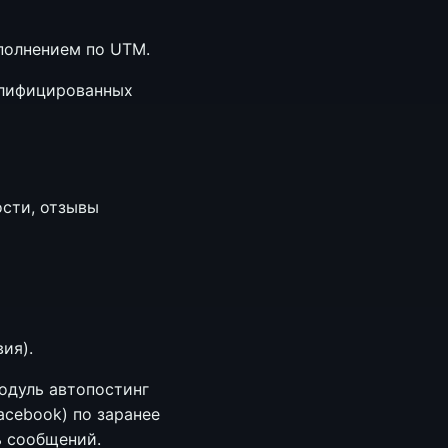
полнением по UTM.
валифицированных
ости, отзывы
ия).
одуль автопостинг
acebook) по заранее
ь сообщений.