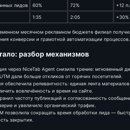
анных лидов
60%
72%
+12 п.
1:35
2:05
+30%
изменном месячном рекламном бюджете филиал получи
ения конверсии и грамотной автоматизации процессов.
тало: разбор механизмов
ия через NiceTab Agent снизила трение: мгновенный ди
UTM дали больше откликов от горячих посетителей.
ия обеспечила релевантность: единая лента материалов
личить вовлечённость и время на сайте.
ранил частоту публикаций и согласованность сообщен
верие и увеличило органический трафик.
M позволила сокращать время обработки лида — быст
сть закрытия.