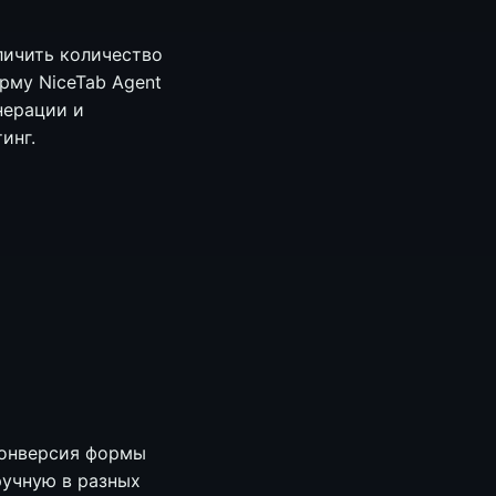
личить количество
рму NiceTab Agent
нерации и
инг.
конверсия формы
ручную в разных