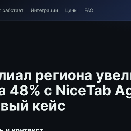
к работает
Интеграции
Цены
FAQ
лиал региона уве
а 48% с NiceTab Ag
вый кейс
ь и контекст