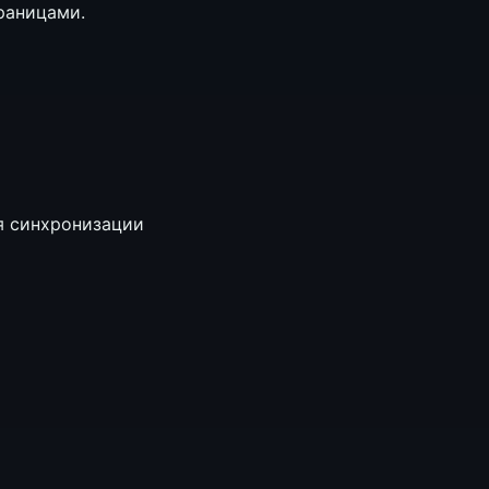
раницами.
я синхронизации