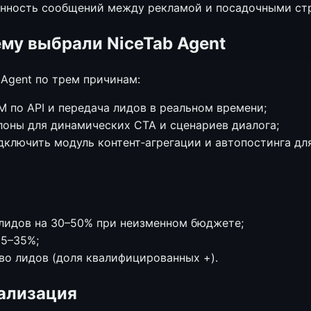
ванность сообщений между рекламой и посадочными ст
ему выбрали NiceTab Agent
 Agent по трем причинам:
M по API и передача лидов в реальном времени;
оны для динамических CTA и сценариев диалога;
ключить модуль контент‑агрегации и автопостинга дл
лидов на 30–50% при неизменном бюджете;
25–35%;
во лидов (доля квалифицированных +).
ализация