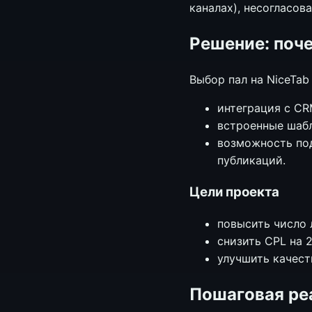
каналах), несогласо
Решение: поч
Выбор пал на NiceTab
интеграция с CR
встроенные шабл
возможность под
публикаций.
Цели проекта
повысить число 
снизить CPL на 
улучшить качест
Пошаговая ре