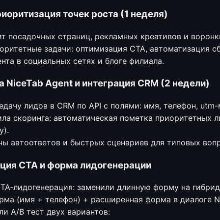
риоритизация точек роста (1 неделя)
ит посадочных страниц, рекламных креативов и воронк
оритетные задачи: оптимизация CTA, автоматизация сб
нта в социальных сетях и блоге филиала.
 NiceTab Agent и интеграция CRM (2 недели)
дачу лидов в CRM по API с полями: имя, телефон, utm-м
ла скоринга: автоматическая пометка приоритетных ли
у).
ы автоответов и быстрых сценариев для типовых воп
ция CTA и форма лидогенерации
CTA‑лидогенерация: заменили длинную форму на гибри
рма (имя + телефон) + расширенная форма в диалоге N
и A/B тест двух вариантов: