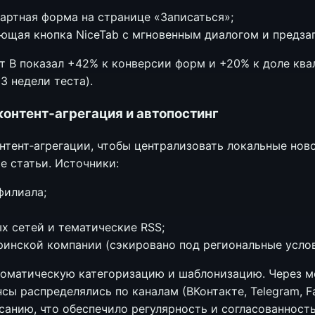
дартная форма на странице «Записаться»;
ающая кнопка NiceTab с мгновенным диалогом и предза
ант B показал +42% к конверсии форм и +20% к доле к
3 недели теста).
контент‑агрегация и автопостинг
нтент‑агрегации, чтобы централизовать локальные нов
е статьи. Источники:
филиала;
х сетей и тематические RSS;
инской компании (сэкировано под региональные услов
томатическую категоризацию и шаблонизацию. Через м
сы распределялись по каналам (ВКонтакте, Telegram, F
санию, что обеспечило регулярность и согласованност