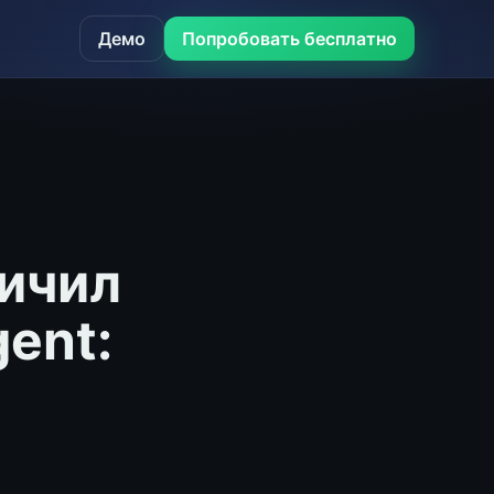
Демо
Попробовать бесплатно
личил
ent: