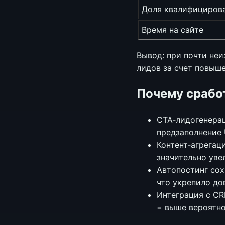
Доля квалифициров
Время на сайте
Вывод: при почти не
лидов за счет повыш
Почему срабо
CTA‑лидогенерац
предзаполнение 
Контент‑агрегац
значительно уве
Автопостинг сох
что укрепило до
Интеграция с CR
= выше вероятно