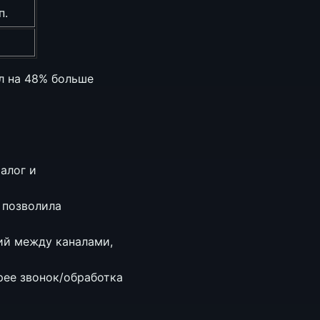
п.
л на 48% больше
алог и
 позволила
ий между каналами,
рее звонок/обработка