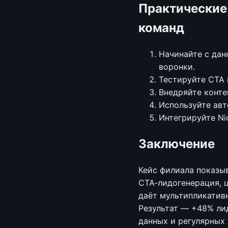
Практические
команд
Начинайте с дан
воронки.
Тестируйте CTA 
Внедряйте конте
Используйте авт
Интегрируйте Ni
Заключение
Кейс филиала показыв
CTA‑лидогенерация, ц
даёт мультипликативн
Результат — +48% ли
данных и регулярных 