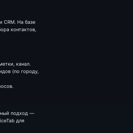
и CRM. На базе
ора контактов,
етки, канал.
дов (по городу,
росов.
дный подход —
iceTab для