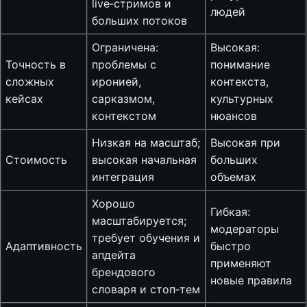
live‑стримов и
людей
больших потоков
Ограничена:
Высокая:
Точность в
проблемы с
понимание
сложных
иронией,
контекста,
кейсах
сарказмом,
культурных
контекстом
нюансов
Низкая на масштаб;
Высокая при
Стоимость
высокая начальная
больших
интеграция
объемах
Хорошо
Гибкая:
масштабируется;
модераторы
требует обучения и
Адаптивность
быстро
апдейта
применяют
брендового
новые правила
словаря и стоп‑тем