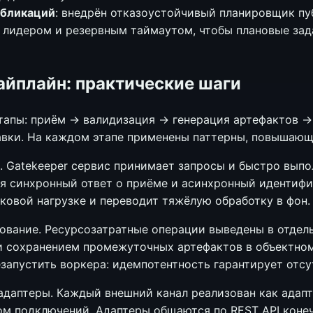
убликаций
: внедрён отказоустойчивый планировщик пу
лидером и резервным таймаутом, чтобы плановые зад
айплайн: практические шаги
этапы: приём → валидизация → генерация артефактов 
вки. На каждом этапе применены паттерны, повышающ
. Gatekeeper сервис принимает запросы и быстро вып
я синхронный ответ о приёме и асинхронный идентифи
ковой нагрузке и переводит тяжёлую обработку в фон.
рование. Ресурсозатратные операции выведены в отдел
 сохранением промежуточных артефактов в объектно
запустить воркера: идемпотентность гарантирует отсу
адаптеры. Каждый внешний канал реализован как адапт
м подключений. Адаптеры общаются по REST API коне