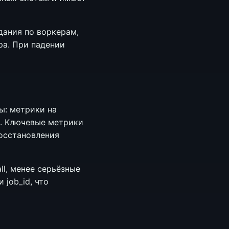
дания по воркерам,
ра. При падении
ы: метрики на
ы. Ключевые метрики
восстановления
ll, менее серьёзные
 job_id, что