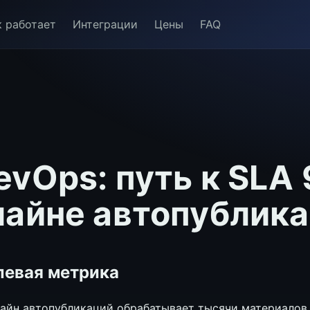
к работает
Интеграции
Цены
FAQ
evOps: путь к SLA
лайне автопублик
левая метрика
айн автопубликаций обрабатывает тысячи материалов 