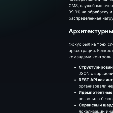
CMS, служебные очер
99.9% на обработку и
распределённая нагр
Архитектурны
Фокус был на трёх с
оркестрация. Конкре
командами контроль 
Структурирован
JSON с версиони
REST API как ин
организовали че
Идемпотентные
позволило безоп
Сервисный шар
локализации инц