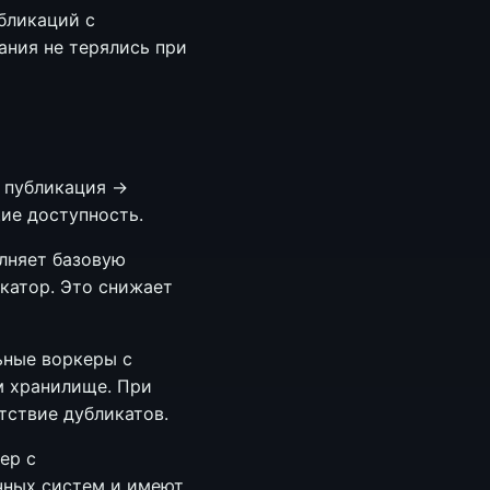
бликаций с
ания не терялись при
→ публикация →
ие доступность.
олняет базовую
катор. Это снижает
ьные воркеры с
м хранилище. При
тствие дубликатов.
ер с
чных систем и имеют