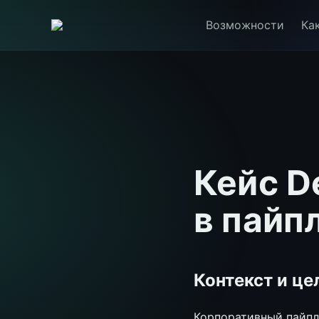
Возможности
Ка
Кейс D
в пайп
Контекст и це
Корпоративный пайпл