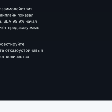
 взаимодействия,
айплайн показал
. SLA 99.9% начал
счёт предсказуемых
проектируйте
йте отказоустойчивый
ют количество