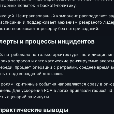
вторных попыток и backoff-политику.
икаций. Централизованный компонент распределяет за
асписаний и поддерживает механизм резервного лиде
стро переезжает к резерву без потери заданий.
алерты и процессы инцидентов
% потребовало не только архитектуры, но и дисциплин
ровка запросов и автоматические ранжируемые алерт
ереди, процент операций с ретраями, среднее время 
шных подтверждений доставки.
ролям: критичные события направляются сразу в on-ca
ель. Для ускорения RCA в логах привязали request_id и
ить сценарий за минуты.
 практические выводы