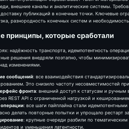
еди, внешние каналы и аналитические системы. Требо
 доставку публикаций в конечные точки. Ключевые огр
узка, разнородность конечных систем и необходимость
е принципы, которые сработали
лоях: надёжность транспорта, идемпотентность операц
тные решения внедряли поэтапно, чтобы минимизироват
над изменениями.
ие сообщений
: все взаимодействия стандартизировали
рованием. Это снизило частоту несовместимостей при
терфейс фронта
: внешний доступ к статусам и ручным
рез REST API с ограниченной нагрузкой и кеширование
 операции
: все шаги пайплайна стали идемпотентными п
асно делать повторные попытки и упрощало рестарт за
дирование
: крупные очереди разбили по тематическим
идентов и уменьшения латентности.