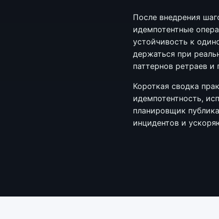
После внедрения шаг
идемпотентные опера
устойчивость к один
держаться при реальн
паттернов ретраев и 
Короткая сводка прак
идемпотентность, исп
планировщик публика
инцидентов и ускоря