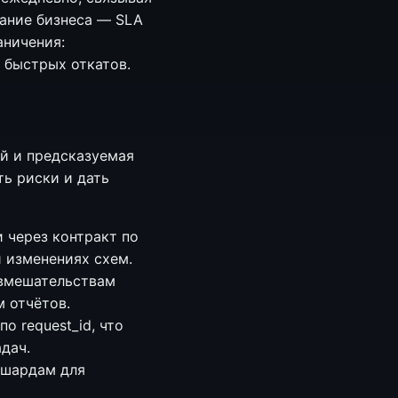
вание бизнеса — SLA
аничения:
 быстрых откатов.
ий и предсказуемая
ь риски и дать
 через контракт по
 изменениях схем.
 вмешательствам
м отчётов.
о request_id, что
дач.
 шардам для