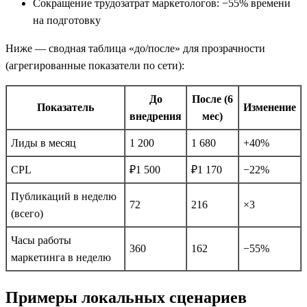
Сокращение трудозатрат маркетологов: −55% времени
на подготовку
Ниже — сводная таблица «до/после» для прозрачности
(агрегированные показатели по сети):
До
После (6
Показатель
Изменение
внедрения
мес)
Лиды в месяц
1 200
1 680
+40%
CPL
₽1 500
₽1 170
−22%
Публикаций в неделю
72
216
×3
(всего)
Часы работы
360
162
−55%
маркетинга в неделю
Примеры локальных сценариев